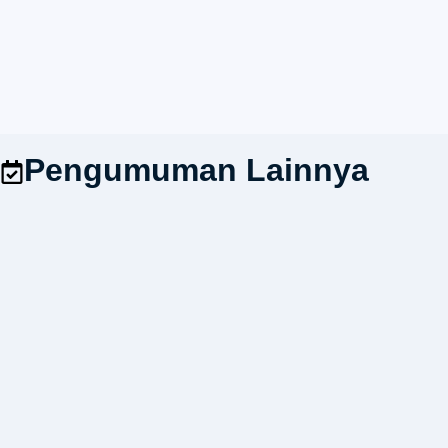
Pengumuman Lainnya
Mahasiswa Prodi Arsitektur UNIKOM juara pada
Kompetisi Sayembara Arsitektur Warmadewa
Architecture Week #6.
19/11/2022
9:21 am
minweb
Mahasiswa Prodi Arsitektur UNIKOM juara pada
Kompetisi Sayembara...