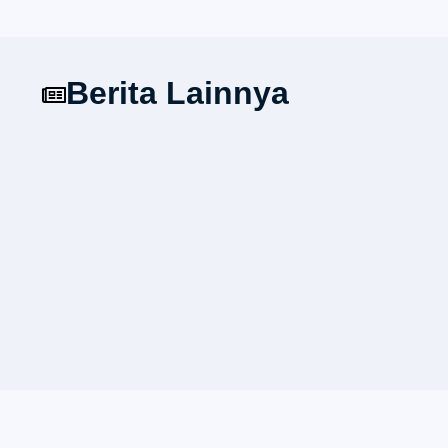
Berita Lainnya
Prodi Arsitektur UNIKOM Melaksanak
Kepada Masyarakat di Sadang Sari 
11/08/2023
7:59 am
minweb
Pada hari Sabtu, tanggal 1 Juli 2023 
Arsitektur...
Collaboration HIMARS UNIKOM x 
2022
15/02/2023
11:18 am
minweb
Kegiatan Kolaborasi antara HIMARS U