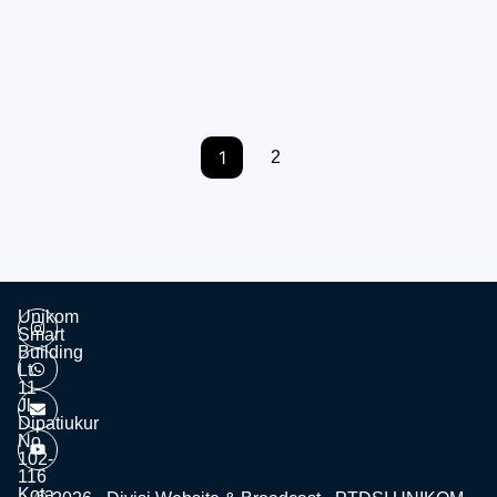
15/02/2023
11:18 am
minweb
Kegiatan Kolaborasi antara HIMARS UNIKOM dan
Jabar Quick Response merupakan kegiatan kedua
(kelanjutan) dari...
1
2
Unikom
Smart
Building
Lt.
11
Jl.
Dipatiukur
No.
102-
116
Kota